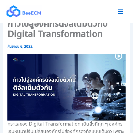
:
:
:
Skip
ใ
เ
โ
to
ช้
ริ่
ป
content
ก้าวไปสู่องค์กรดิจัลเต็มตัวกับ
เ
ม
ร
ท
ต้
แ
Digital Transformation
ค
น
ก
โ
เ
ร
น
ป็
ม
กันยายน 6, 2022
โ
น
จั
ล
อ
ด
ยี
ง
ก
จั
ค์
า
ด
ก
ร
เ
ร
เ
ก็
ไ
อ
บ
ร้
ก
เ
ก
ส
อ
ร
า
ก
ะ
ร
ส
ด
ตั
กระแสของ Digital Transformation เป็นสิ่งที่ทุก ๆ องค์กร
า
า
ว
เริ่มหันมาปรับเปลี่ยนองค์กรไปสู่องค์กรดิจิทัลแบบเต็มตัว เพราะ