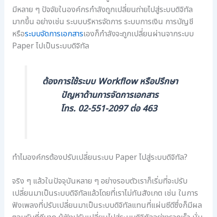
ร
ษ
ช่
มีหลาย ๆ ปัจจัยในองค์กรกำลังถูกเปลี่ยนถ่ายไปสู่ระบบดิจิทัล
ช่
ด้
ว
ว
ว
ย
มากขึ้น อย่างเช่น ระบบบริหารจัดการ ระบบการเงิน การบัญชี
ย
ย
ก
หรือ
ระบบจัดการเอกสาร
เองก็กำลังจะถูกเปลี่ยนผ่านจากระบบ
ล
โ
า
Paper ไปเป็นระบบดิจิทัล
ด
ป
ร
ต้
ร
ย
น
แ
ก
ต้องการใช้ระบบ Workflow หรือปรึกษา
ทุ
ก
ร
น
ร
ะ
ปัญหาด้านการจัดการเอกสาร
อ
ม
ดั
โทร. 02-551-2097 ต่อ 463
ง
จั
บ
ค์
ด
ธุ
ก
เ
ร
ร
ก็
กิ
ใ
บ
จ
ทำไมองค์กรต้องปรับเปลี่ยนระบบ Paper ไปสู่ระบบดิจิทัล?
น
เ
ข
ยุ
อ
อ
จริง ๆ แล้วในปัจจุบันหลาย ๆ อย่างรอบตัวเราก็เริ่มที่จะปรับ
ค
ก
ง
เปลี่ยนมาเป็นระบบดิจิทัลแล้วโดยที่เราไม่ทันสังเกต เช่น ในการ
ดิ
ส
คุ
จิ
า
ณ
ฟังเพลงที่ปรับเปลี่ยนมาเป็นระบบดิจิทัลแทนที่แผ่นซีดีซึ่งก็มีผล
ต
ร