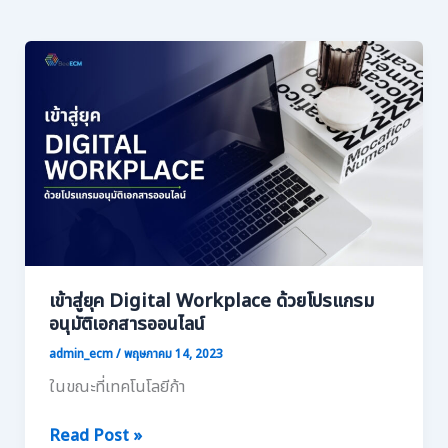
เข้า
สู่
ยุค
Digital
Workplace
ด้วย
โปรแกรม
อนุมัติ
เอกสาร
ออนไลน์
เข้าสู่ยุค Digital Workplace ด้วยโปรแกรม
อนุมัติเอกสารออนไลน์
admin_ecm
/
พฤษภาคม 14, 2023
ในขณะที่เทคโนโลยีก้า
Read Post »