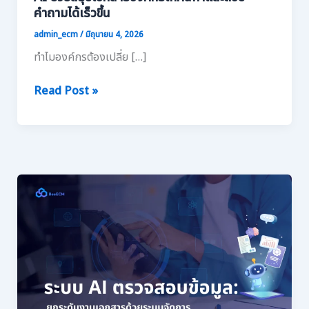
ขึ้น
คำถามได้เร็วขึ้น
admin_ecm
/
มิถุนายน 4, 2026
ทำไมองค์กรต้องเปลี่ย […]
Read Post »
ระบบ
AI
ตรวจ
สอบ
ข้อมูล:
ยก
ระดับ
งาน