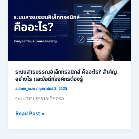
สารบรรณ
อิเล็กทรอนิกส์
คือ
อะไร?
สำคัญ
อย่างไร
และ
ข้อดี
ที่
ระบบสารบรรณอิเล็กทรอนิกส์ คืออะไร? สำคัญ
องค์กร
อย่างไร และข้อดีที่องค์กรต้องรู้
ต้อง
รู้
admin_ecm
/
กุมภาพันธ์ 3, 2025
ระบบสารบรรณอิเล็กทรอ
Read Post »