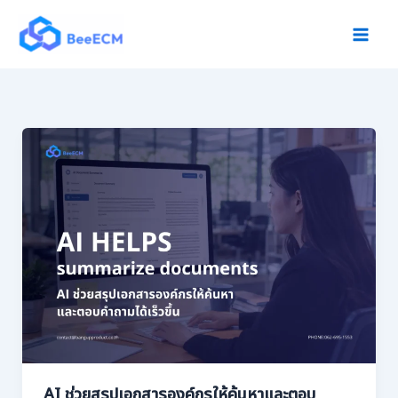
Skip
to
content
AI
ช่วย
สรุป
เอกสาร
องค์กร
ให้
ค้นหา
และ
ตอบ
คำถาม
ได้
เร็ว
AI ช่วยสรุปเอกสารองค์กรให้ค้นหาและตอบ