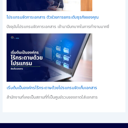
โปรแกรมจัดการเอกสาร ตัวช่วยการยกระดับธุรกิจของคุณ
ปัจจุบันโปรแกรมจัดการเอกสาร เข้ามามีบทบาทในการทำงานมากขึ
เริ่มต้นเป็นองค์กรไร้กระดาษด้วยโปรแกรมจัดเก็บเอกสาร
สำนักงานที่เคยเป็นสถานที่ที่เป็นศูนย์รวมของถาดใส่เอกสาร