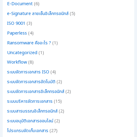
E-Document
(6)
e-Signature ลายเซ็นอิเล็กทรอนิกส์
(5)
ISO 9001
(3)
Paperless
(4)
Ransomware คืออะไร ?
(1)
Uncategorized
(1)
Workflow
(8)
ระบบจัดการเอกสาร ISO
(4)
ระบบจัดการเอกสารอัตโนมัติ
(2)
ระบบจัดการเอกสารอิเล็กทรอนิกส์
(2)
ระบบบริหารจัดการเอกสาร
(15)
ระบบสารบรรณอิเล็กทรอนิกส์
(2)
ระบบอนุมัติเอกสารออนไลน์
(2)
โปรแกรมจัดเก็บเอกสาร
(27)