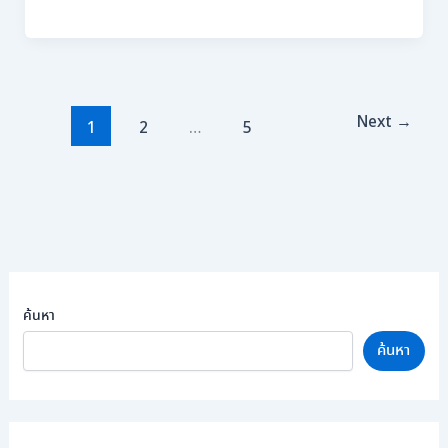
Next
→
1
2
…
5
ค้นหา
ค้นหา