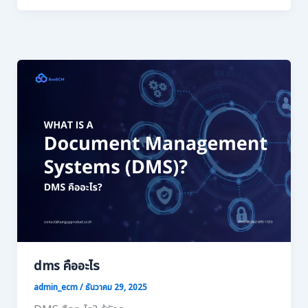
dms
คือ
อะไร
dms คืออะไร
admin_ecm
/
ธันวาคม 29, 2025