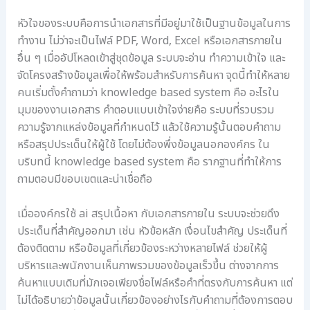
ร
ษ
ช่
ช่
ด้
ว
หัวใจของระบบคือการนำเอกสารที่มีอยู่มาใช้เป็นฐานข้อมูลในการ
ว
ว
ย
ทำงาน ไม่ว่าจะเป็นไฟล์ PDF, Word, Excel หรือเอกสารภายใน
ย
ย
ก
อื่น ๆ เมื่ออัปโหลดเข้าสู่ชุดข้อมูล ระบบจะอ่าน ทำความเข้าใจ และ
ล
โ
า
ด
ป
ร
จัดโครงสร้างข้อมูลเพื่อให้พร้อมสำหรับการค้นหา จุดนี้ทำให้หลาย
ต้
ร
ย
คนเริ่มตั้งคำถามว่า knowledge based system คือ อะไรใน
น
แ
ก
มุมของงานเอกสาร คำตอบแบบเข้าใจง่ายคือ ระบบที่รวบรวม
ทุ
ก
ร
ความรู้จากแหล่งข้อมูลที่กำหนดไว้ แล้วใช้ความรู้นั้นตอบคำถาม
น
ร
ะ
หรือสรุปประเด็นให้ผู้ใช้ โดยไม่ต้องพึ่งข้อมูลนอกองค์กร ใน
อ
ม
ดั
บริบทนี้ knowledge based system คือ รากฐานที่ทำให้การ
ง
จั
บ
ค์
ด
ธุ
ถามตอบมีขอบเขตและน่าเชื่อถือ
ก
เ
ร
ร
ก็
กิ
เมื่อองค์กรใช้ ai สรุปเนื้อหา กับเอกสารภายใน ระบบจะช่วยดึง
ใ
บ
จ
ประเด็นที่สำคัญออกมา เช่น หัวข้อหลัก เงื่อนไขสำคัญ ประเด็นที่
น
เ
ข
ต้องติดตาม หรือข้อมูลที่เกี่ยวข้องระหว่างหลายไฟล์ ช่วยให้ผู้
ยุ
อ
อ
ค
ก
ง
บริหารและพนักงานเห็นภาพรวมของข้อมูลเร็วขึ้น ต่างจากการ
ดิ
ส
คุ
ค้นหาแบบเดิมที่มักเจอเพียงชื่อไฟล์หรือคำที่ตรงกับการค้นหา แต่
จิ
า
ณ
ไม่ได้อธิบายว่าข้อมูลนั้นเกี่ยวข้องอย่างไรกับคำถามที่ต้องการตอบ
ต
ร