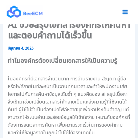
:
:
:
Skip
ใ
เ
โ
to
ช้
ริ่
ป
content
AI ช่วยสรุปเอกสารองค์กรให้ค้นหา
เ
ม
ร
ท
ต้
แ
และตอบคำถามได้เร็วขึ้น
ค
น
ก
โ
เ
ร
น
ป็
ม
มิถุนายน 4, 2026
โ
น
จั
ทำไมองค์กรต้องเปลี่ยนเอกสารให้เป็นความรู้
ล
อ
ด
ยี
ง
ก
จั
ค์
า
ในองค์กรที่มีเอกสารจำนวนมาก การอ่านรายงาน สัญญา คู่มือ
ด
ก
ร
หรือไฟล์ภายในทีละหน้าเป็นงานที่กินเวลาและทำให้พนักงานเสีย
เ
ร
เ
ก็
ไ
อ
โอกาสไปกับการค้นหาข้อมูลเดิมซ้ำ ๆ แนวคิดของ ai สรุปเนื้อหา
บ
ร้
ก
จึงเข้ามาช่วยเปลี่ยนเอกสารให้กลายเป็นแหล่งความรู้ที่ใช้งานได้
เ
ก
ส
ทันที ผู้ใช้ไม่จำเป็นต้องเปิดไฟล์หลายชุดเพื่อหาประเด็นสำคัญ แต่
อ
ร
า
สามารถให้ระบบอ่านและย่อยข้อมูลให้เข้าใจง่าย เหมาะกับองค์กรที่
ก
ะ
ร
ต้องการลดเวลาการค้นหา เพิ่มความรวดเร็วในการตอบคำถาม
ส
ด
ตั
า
า
ว
และทำให้ข้อมูลภายในถูกนำไปใช้ได้จริงมากขึ้น