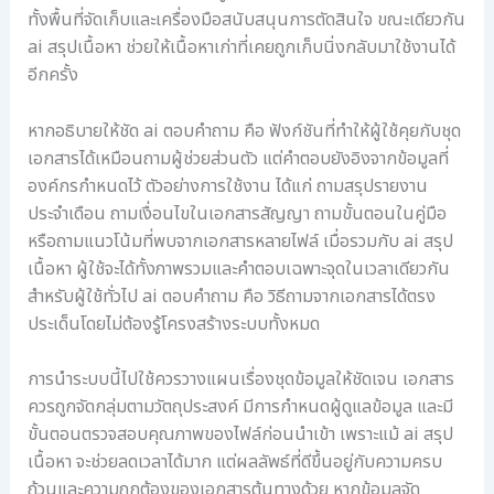
ทั้งพื้นที่จัดเก็บและเครื่องมือสนับสนุนการตัดสินใจ ขณะเดียวกัน
ai สรุปเนื้อหา ช่วยให้เนื้อหาเก่าที่เคยถูกเก็บนิ่งกลับมาใช้งานได้
อีกครั้ง
หากอธิบายให้ชัด ai ตอบคําถาม คือ ฟังก์ชันที่ทำให้ผู้ใช้คุยกับชุด
เอกสารได้เหมือนถามผู้ช่วยส่วนตัว แต่คำตอบยังอิงจากข้อมูลที่
องค์กรกำหนดไว้ ตัวอย่างการใช้งาน ได้แก่ ถามสรุปรายงาน
ประจำเดือน ถามเงื่อนไขในเอกสารสัญญา ถามขั้นตอนในคู่มือ
หรือถามแนวโน้มที่พบจากเอกสารหลายไฟล์ เมื่อรวมกับ ai สรุป
เนื้อหา ผู้ใช้จะได้ทั้งภาพรวมและคำตอบเฉพาะจุดในเวลาเดียวกัน
สำหรับผู้ใช้ทั่วไป ai ตอบคําถาม คือ วิธีถามจากเอกสารได้ตรง
ประเด็นโดยไม่ต้องรู้โครงสร้างระบบทั้งหมด
การนำระบบนี้ไปใช้ควรวางแผนเรื่องชุดข้อมูลให้ชัดเจน เอกสาร
ควรถูกจัดกลุ่มตามวัตถุประสงค์ มีการกำหนดผู้ดูแลข้อมูล และมี
ขั้นตอนตรวจสอบคุณภาพของไฟล์ก่อนนำเข้า เพราะแม้ ai สรุป
เนื้อหา จะช่วยลดเวลาได้มาก แต่ผลลัพธ์ที่ดีขึ้นอยู่กับความครบ
ถ้วนและความถูกต้องของเอกสารต้นทางด้วย หากข้อมูลจัด