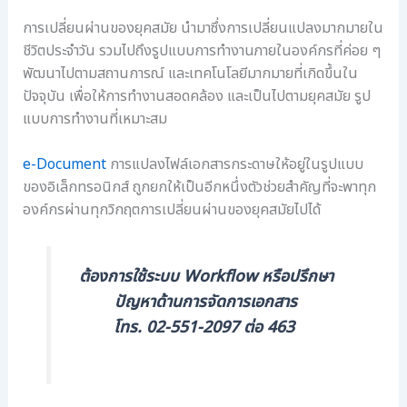
ร
ษ
ช่
ช่
ด้
ว
การเปลี่ยนผ่านของยุคสมัย นำมาซึ่งการเปลี่ยนแปลงมากมายใน
ว
ว
ย
ชีวิตประจำวัน รวมไปถึงรูปแบบการทำงานภายในองค์กรที่ค่อย ๆ
ย
ย
ก
พัฒนาไปตามสถานการณ์ และเทคโนโลยีมากมายที่เกิดขึ้นใน
ล
โ
า
ปัจจุบัน เพื่อให้การทำงานสอดคล้อง และเป็นไปตามยุคสมัย รูป
ด
ป
ร
ต้
ร
ย
แบบการทำงานที่เหมาะสม
น
แ
ก
ทุ
ก
ร
e-Document
การแปลงไฟล์เอกสารกระดาษให้อยู่ในรูปแบบ
น
ร
ะ
ของอิเล็กทรอนิกส์ ถูกยกให้เป็นอีกหนึ่งตัวช่วยสำคัญที่จะพาทุก
อ
ม
ดั
องค์กรผ่านทุกวิกฤตการเปลี่ยนผ่านของยุคสมัยไปได้
ง
จั
บ
ค์
ด
ธุ
ก
เ
ร
ร
ก็
กิ
ต้องการใช้ระบบ Workflow หรือปรึกษา
ใ
บ
จ
ปัญหาด้านการจัดการเอกสาร
น
เ
ข
โทร. 02-551-2097 ต่อ 463
ยุ
อ
อ
ค
ก
ง
ดิ
ส
คุ
จิ
า
ณ
ต
ร