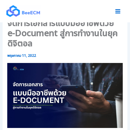
:
:
:
Skip
ใ
เ
โ
to
ช้
ริ่
ป
content
จัดการเอกสารแบบมืออาชีพด้วย
เ
ม
ร
ท
ต้
แ
e-Document สู่การทำงานในยุค
ค
น
ก
โ
เ
ร
ดิจิตอล
น
ป็
ม
โ
น
จั
พฤษภาคม 11, 2022
ล
อ
ด
ยี
ง
ก
จั
ค์
า
ด
ก
ร
เ
ร
เ
ก็
ไ
อ
บ
ร้
ก
เ
ก
ส
อ
ร
า
ก
ะ
ร
ส
ด
ตั
า
า
ว